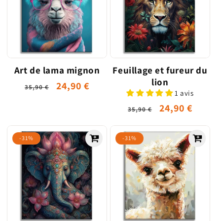
Art de lama mignon
Feuillage et fureur du
lion
Prix
Prix
24,90 €
35,90 €
1 avis
habituel
promotionnel
Prix
Prix
24,90 €
35,90 €
habituel
promotionne
-31%
-31%