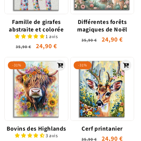
o
n
Famille de girafes
Différentes forêts
abstraite et colorée
magiques de Noël
:
1 avis
Prix
Prix
24,90 €
35,90 €
Prix
Prix
24,90 €
35,90 €
habituel
promotionne
habituel
promotionnel
-31%
-31%
Bovins des Highlands
Cerf printanier
3 avis
Prix
Prix
24,90 €
35,90 €