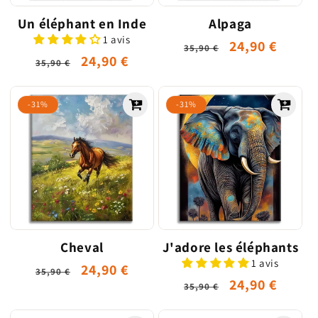
Un éléphant en Inde
Alpaga
1 avis
Prix
Prix
24,90 €
35,90 €
Prix
Prix
24,90 €
35,90 €
habituel
promotionne
habituel
promotionnel
-31%
-31%
Cheval
J'adore les éléphants
1 avis
Prix
Prix
24,90 €
35,90 €
Prix
Prix
24,90 €
35,90 €
habituel
promotionnel
habituel
promotionne