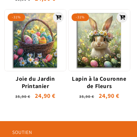
habituel
promotionne
habituel
promotionnel
-31%
-31%
Joie du Jardin
Lapin à la Couronne
Printanier
de Fleurs
Prix
Prix
24,90 €
Prix
Prix
24,90 €
35,90 €
35,90 €
habituel
promotionnel
habituel
promotionne
SOUTIEN