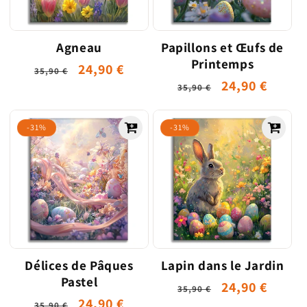
o
n
Agneau
Papillons et Œufs de
Printemps
:
Prix
Prix
24,90 €
35,90 €
Prix
Prix
24,90 €
habituel
promotionnel
35,90 €
habituel
promotionne
-31%
-31%
Délices de Pâques
Lapin dans le Jardin
Pastel
Prix
Prix
24,90 €
35,90 €
Prix
Prix
24,90 €
35,90 €