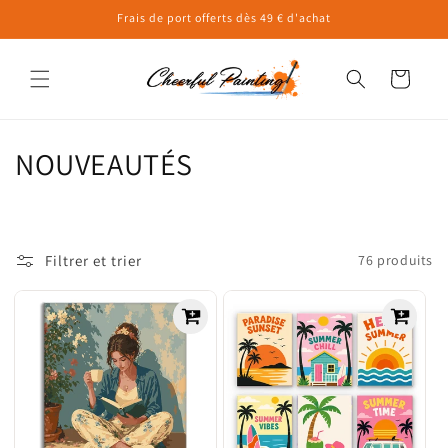
et
Frais de port offerts dès 49 € d'achat
passer
au
contenu
Panier
C
NOUVEAUTÉS
o
l
Filtrer et trier
76 produits
l
e
c
t
i