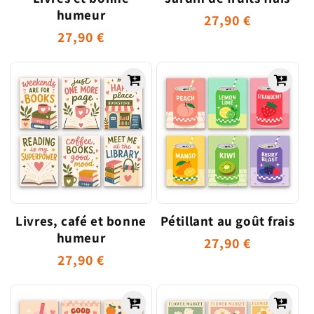
humeur
Prix
27,90 €
Prix
27,90 €
habituel
habituel
Livres, café et bonne
Pétillant au goût frais
humeur
Prix
27,90 €
Prix
27,90 €
habituel
habituel