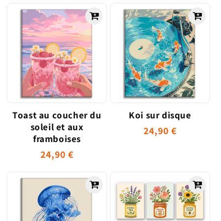
habituel
habituel
Toast au coucher du
Koi sur disque
soleil et aux
Prix
24,90 €
framboises
habituel
Prix
24,90 €
habituel