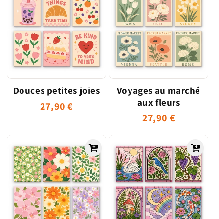
Douces petites joies
Voyages au marché
aux fleurs
Prix
27,90 €
Prix
27,90 €
habituel
habituel