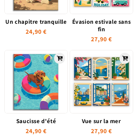
o
n
Un chapitre tranquille
Évasion estivale sans
fin
:
Prix
24,90 €
Prix
27,90 €
habituel
habituel
Saucisse d'été
Vue sur la mer
Prix
24,90 €
Prix
27,90 €