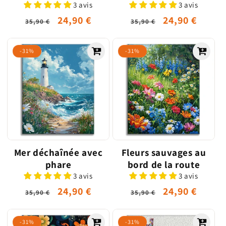
3 avis
3 avis
Prix
Prix
24,90 €
Prix
Prix
24,90 €
35,90 €
35,90 €
habituel
promotionnel
habituel
promotionne
-31%
-31%
Mer déchaînée avec
Fleurs sauvages au
phare
bord de la route
3 avis
3 avis
Prix
Prix
24,90 €
Prix
Prix
24,90 €
35,90 €
35,90 €
habituel
promotionnel
habituel
promotionne
-31%
-31%