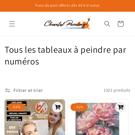
et
Frais de port offerts dès 49 € d'achat
passer
au
contenu
Panier
C
Tous les tableaux à peindre par
o
numéros
l
l
Filtrer et trier
1322 produits
e
c
-54%
-31%
t
i