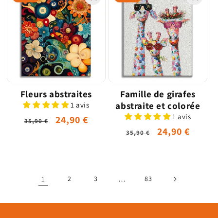
Fleurs abstraites
Famille de girafes
abstraite et colorée
1 avis
1 avis
Prix
Prix
24,90 €
35,90 €
Prix
Prix
24,90 €
habituel
promotionnel
35,90 €
habituel
promotionne
1
2
3
…
83