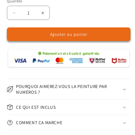
Quantité
Quantité
Réduire
Augmenter
la
la
quantité
quantité
Ajouter au panier
de
de
Famille
Famille
de
de
girafes
girafes
abstraite
abstraite
et
et
colorée
colorée
–
–
Peinture
Peinture
POURQUOI AIMEREZ-VOUS LA PEINTURE PAR
par
par
NUMÉROS ?
numéros
numéros
CE QUI EST INCLUS
COMMENT ÇA MARCHE