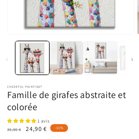
Ouvrir
O
le
l
média
1
dans
une
fenêtre
f
modale
CHEERFUL PAINTING®
Famille de girafes abstraite et
colorée
1 avis
Prix
Prix
24,90 €
-31%
35,90 €
habituel
promotionnel