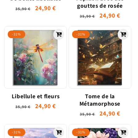
gouttes de rosée
Prix
Prix
24,90 €
35,90 €
Prix
Prix
24,90 €
habituel
promotionnel
35,90 €
habituel
promotionne
-31%
-31%
Libellule et fleurs
Tome de la
Métamorphose
Prix
Prix
24,90 €
35,90 €
Prix
Prix
24,90 €
habituel
promotionnel
35,90 €
habituel
promotionne
-31%
-31%