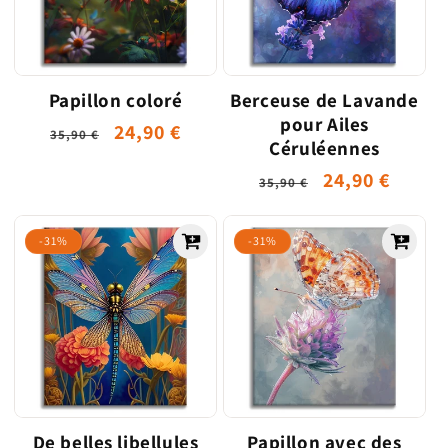
Papillon coloré
Berceuse de Lavande
pour Ailes
Prix
Prix
24,90 €
35,90 €
Céruléennes
habituel
promotionnel
Prix
Prix
24,90 €
35,90 €
habituel
promotionne
-31%
-31%
De belles libellules
Papillon avec des