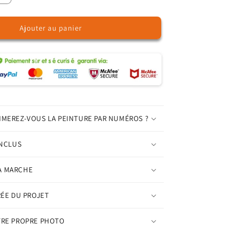
la
quantité
Ajouter au panier
de
Nocturne
Pourpre
du
Monarque
-
Peinture
par
Numéros
IMEREZ-VOUS LA PEINTURE PAR NUMÉROS ?
INCLUS
A MARCHE
RÉE DU PROJET
TRE PROPRE PHOTO