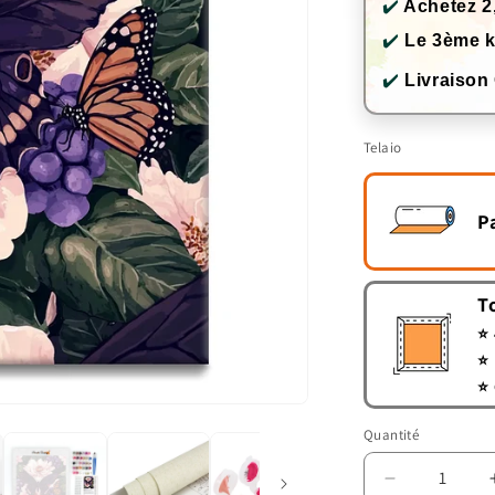
✔️
Achetez 2
✔️
Le 3ème k
✔️
Livraison
Telaio
P
T
⭐ 
⭐ 
⭐ 
Quantité
Quantité
Réduire