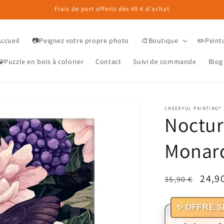
Frais de port offerts dès 49 € d'achat
Accueil
📷Peignez votre propre photo
🎨Boutique
✏️Peint
Puzzle en bois à colorier
Contact
Suivi de commande
Blog
CHEERFUL PAINTING®
Noctur
Monar
Prix
Prix
24,9
35,90 €
habituel
prom
✨ OFFRE S