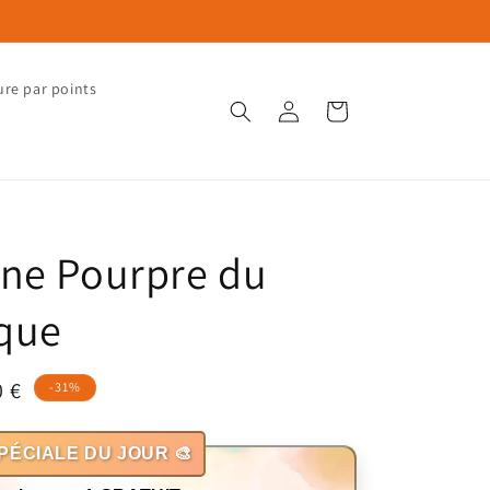
ure par points
Connexion
Panier
ne Pourpre du
que
0 €
-31%
otionnel
PÉCIALE DU JOUR 🎨