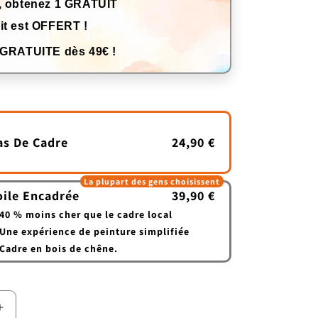
, obtenez 1 GRATUIT
it est OFFERT !
 GRATUITE dès 49€ !
as De Cadre
24,90 €
La plupart des gens choisissent
oile Encadrée
39,90 €
40 % moins cher que le cadre local
Une expérience de peinture simplifiée
Cadre en bois de chêne.
Augmenter