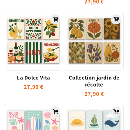
Prix
27,90 €
habituel
habituel
La Dolce Vita
Collection jardin de
récolte
Prix
27,90 €
Prix
27,90 €
habituel
habituel