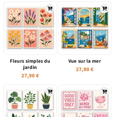
habituel
habituel
Fleurs simples du
Vue sur la mer
jardin
Prix
27,90 €
Prix
27,90 €
habituel
habituel