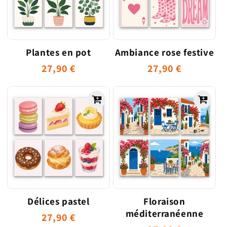
Plantes en pot
Ambiance rose festive
Prix
27,90 €
Prix
27,90 €
habituel
habituel
Délices pastel
Floraison
méditerranéenne
Prix
27,90 €