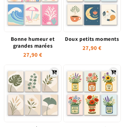
Bonne humeur et
Doux petits moments
grandes marées
Prix
27,90 €
Prix
27,90 €
habituel
habituel