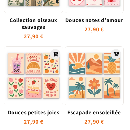
o
n
Collection oiseaux
Douces notes d'amour
sauvages
:
Prix
27,90 €
Prix
27,90 €
habituel
habituel
Douces petites joies
Escapade ensoleillée
Prix
27,90 €
Prix
27,90 €