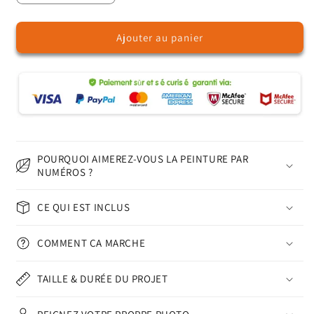
la
la
quantité
quantité
Ajouter au panier
de
de
Agneau
Agneau
-
-
Peinture
Peinture
par
par
Numéros
Numéros
POURQUOI AIMEREZ-VOUS LA PEINTURE PAR
NUMÉROS ?
CE QUI EST INCLUS
COMMENT ÇA MARCHE
TAILLE & DURÉE DU PROJET