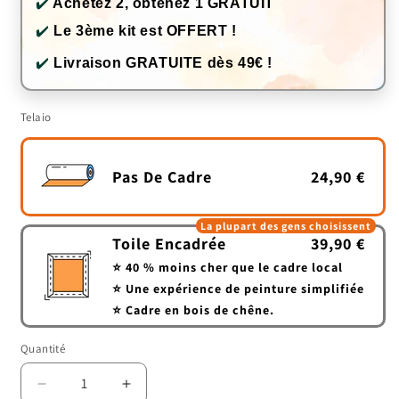
✔️
Achetez 2, obtenez 1 GRATUIT
✔️
Le 3ème kit est OFFERT !
✔️
Livraison GRATUITE dès 49€ !
Telaio
Pas De Cadre
24,90 €
La plupart des gens choisissent
Toile Encadrée
39,90 €
⭐ 40 % moins cher que le cadre local
⭐ Une expérience de peinture simplifiée
⭐ Cadre en bois de chêne.
Quantité
Quantité
Réduire
Augmenter