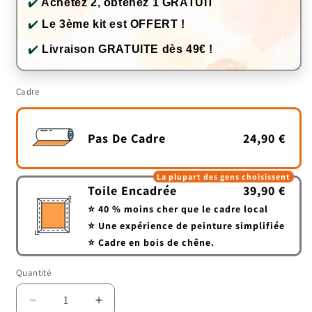
✔️
Achetez 2, obtenez 1 GRATUIT
✔️
Le 3ème kit est OFFERT !
✔️
Livraison GRATUITE dès 49€ !
Cadre
Pas De Cadre
24,90 €
La plupart des gens choisissent
Toile Encadrée
39,90 €
⭐ 40 % moins cher que le cadre local
⭐ Une expérience de peinture simplifiée
⭐ Cadre en bois de chêne.
Quantité
Quantité
Réduire
Augmenter