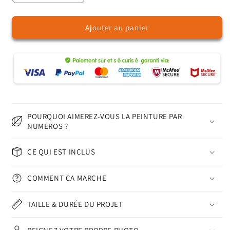
la
la
quantité
quantité
Ajouter au panier
de
de
Cheval
Cheval
–
–
Peinture
Peinture
par
par
numéros
numéros
POURQUOI AIMEREZ-VOUS LA PEINTURE PAR
NUMÉROS ?
CE QUI EST INCLUS
COMMENT ÇA MARCHE
TAILLE & DURÉE DU PROJET