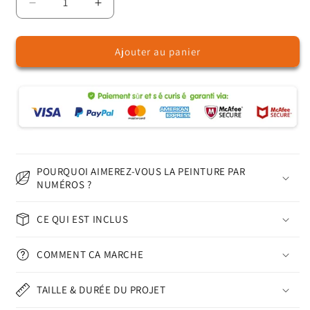
Réduire
Augmenter
la
la
quantité
quantité
Ajouter au panier
de
de
Feuillage
Feuillage
et
et
fureur
fureur
du
du
lion
lion
-
-
Peinture
Peinture
par
par
POURQUOI AIMEREZ-VOUS LA PEINTURE PAR
numéros
numéros
NUMÉROS ?
CE QUI EST INCLUS
COMMENT ÇA MARCHE
TAILLE & DURÉE DU PROJET