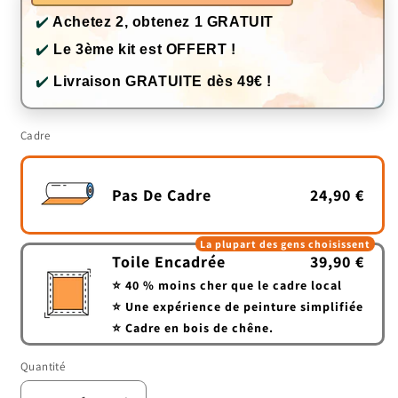
✔️
Achetez 2, obtenez 1 GRATUIT
✔️
Le 3ème kit est OFFERT !
✔️
Livraison GRATUITE dès 49€ !
Cadre
Pas De Cadre
24,90 €
La plupart des gens choisissent
Toile Encadrée
39,90 €
⭐ 40 % moins cher que le cadre local
⭐ Une expérience de peinture simplifiée
⭐ Cadre en bois de chêne.
Quantité
Quantité