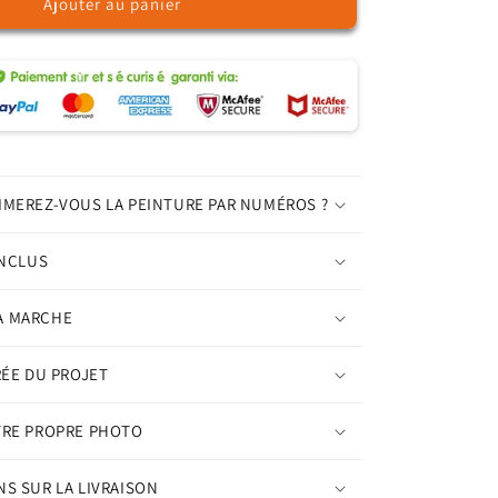
Ajouter au panier
de
Cerf
printanier
–
Peinture
par
numéros
IMEREZ-VOUS LA PEINTURE PAR NUMÉROS ?
INCLUS
A MARCHE
RÉE DU PROJET
TRE PROPRE PHOTO
S SUR LA LIVRAISON