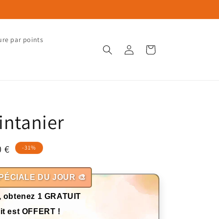
ure par points
Connexion
Panier
intanier
0 €
-31%
otionnel
PÉCIALE DU JOUR 🎨
, obtenez 1 GRATUIT
it est OFFERT !