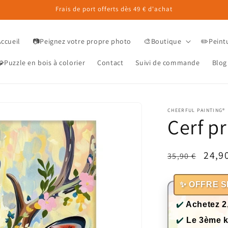
Frais de port offerts dès 49 € d'achat
Accueil
📷Peignez votre propre photo
🎨Boutique
✏️Peint
Puzzle en bois à colorier
Contact
Suivi de commande
Blog
CHEERFUL PAINTING®
Cerf pr
Prix
Prix
24,9
35,90 €
habituel
prom
✨ OFFRE S
✔️
Achetez 2
✔️
Le 3ème k