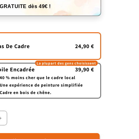
 GRATUITE dès 49€ !
as De Cadre
24,90 €
La plupart des gens choisissent
oile Encadrée
39,90 €
40 % moins cher que le cadre local
Une expérience de peinture simplifiée
Cadre en bois de chêne.
Augmenter
la
quantité