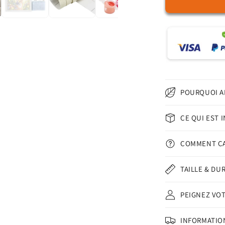
de
Cerf
printanier
–
Peinture
par
numéros
POURQUOI A
CE QUI EST 
COMMENT Ç
TAILLE & DU
PEIGNEZ VO
INFORMATION