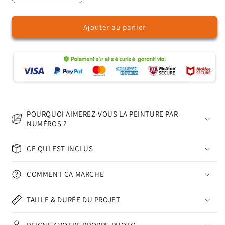
la
la
quantité
quantité
Ajouter au panier
de
de
Alpaga
Alpaga
–
–
Peinture
Peinture
par
par
numéros
numéros
POURQUOI AIMEREZ-VOUS LA PEINTURE PAR
NUMÉROS ?
CE QUI EST INCLUS
COMMENT ÇA MARCHE
TAILLE & DURÉE DU PROJET