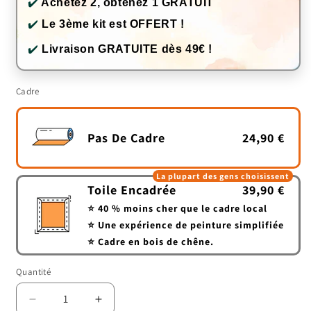
✔️
Achetez 2, obtenez 1 GRATUIT
✔️
Le 3ème kit est OFFERT !
✔️
Livraison GRATUITE dès 49€ !
Cadre
Pas De Cadre
24,90 €
La plupart des gens choisissent
Toile Encadrée
39,90 €
⭐ 40 % moins cher que le cadre local
⭐ Une expérience de peinture simplifiée
⭐ Cadre en bois de chêne.
Quantité
Quantité
Réduire
Augmenter