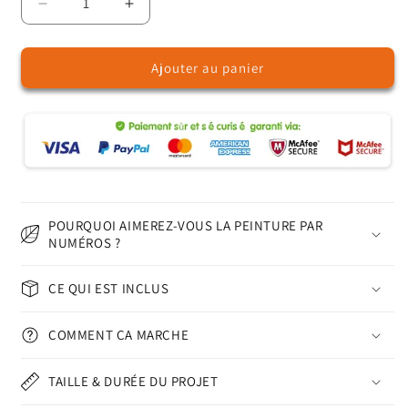
Réduire
Augmenter
la
la
quantité
quantité
Ajouter au panier
de
de
Un
Un
éléphant
éléphant
en
en
Inde
Inde
-
-
Peinture
Peinture
par
par
numéros
numéros
POURQUOI AIMEREZ-VOUS LA PEINTURE PAR
NUMÉROS ?
CE QUI EST INCLUS
COMMENT ÇA MARCHE
TAILLE & DURÉE DU PROJET