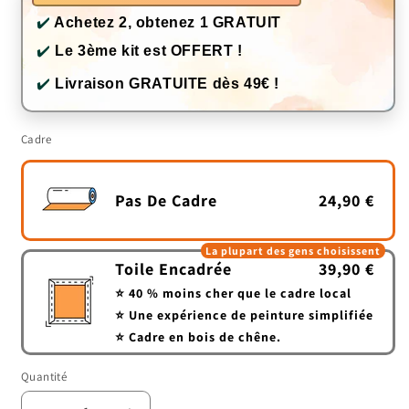
✔️
Achetez 2, obtenez 1 GRATUIT
✔️
Le 3ème kit est OFFERT !
✔️
Livraison GRATUITE dès 49€ !
Cadre
Pas De Cadre
24,90 €
La plupart des gens choisissent
Toile Encadrée
39,90 €
⭐ 40 % moins cher que le cadre local
⭐ Une expérience de peinture simplifiée
⭐ Cadre en bois de chêne.
Quantité
Quantité