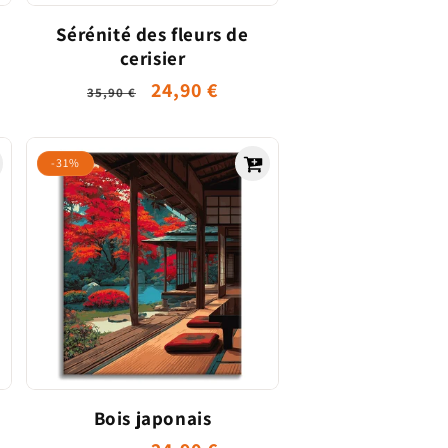
Sérénité des fleurs de
cerisier
Prix
Prix
24,90 €
el
35,90 €
habituel
promotionnel
-31%
Bois japonais