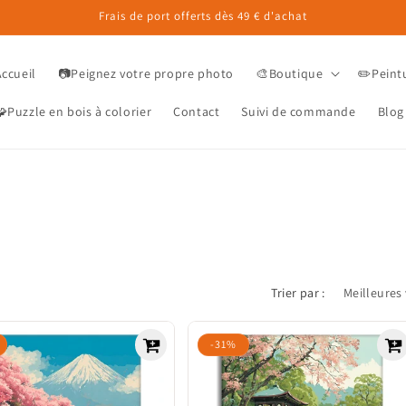
Frais de port offerts dès 49 € d'achat
Accueil
📷Peignez votre propre photo
🎨Boutique
✏️Peint
Puzzle en bois à colorier
Contact
Suivi de commande
Blog
Trier par :
-31%