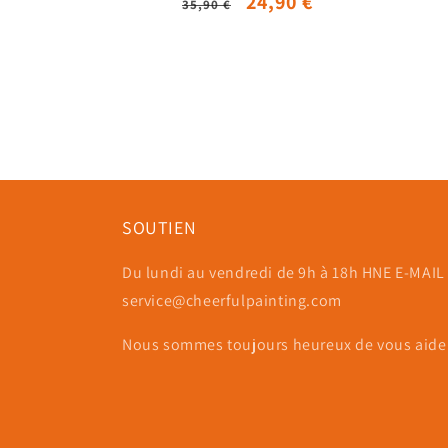
Prix
Prix
24,90 €
35,90 €
habituel
promotionnel
SOUTIEN
Du lundi au vendredi de 9h à 18h HNE E-MAIL 
service@cheerfulpainting.com
Nous sommes toujours heureux de vous aider