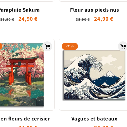
Parapluie Sakura
Fleur aux pieds nus
Prix
Prix
24,90 €
Prix
Prix
24,90 €
35,90 €
35,90 €
habituel
promotionnel
habituel
promotionn
-31%
 en fleurs de cerisier
Vagues et bateaux