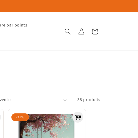
ure par points
Connexion
Panier
38 produits
-31%