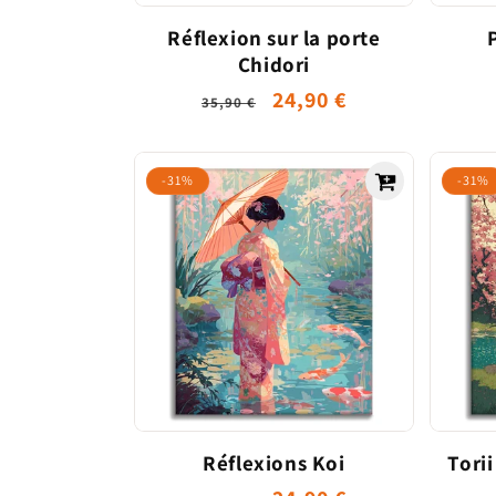
Réflexion sur la porte
Chidori
Prix
Prix
24,90 €
35,90 €
habituel
promotionnel
-31%
-31%
Réflexions Koi
Torii