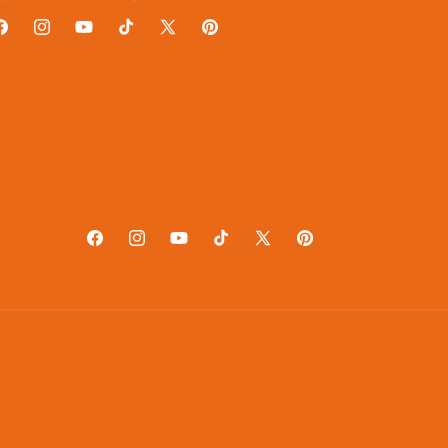
acebook
Instagram
YouTube
TikTok
X
Pinterest
(Twitter)
Facebook
Instagram
YouTube
TikTok
X
Pinterest
(Twitter)