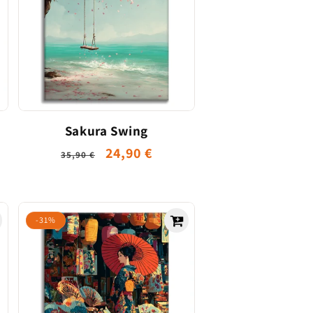
Sakura Swing
Prix
Prix
24,90 €
35,90 €
habituel
promotionnel
el
-31%