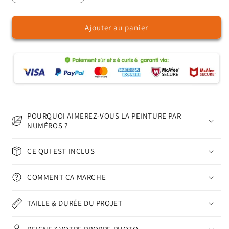
la
la
quantité
quantité
Ajouter au panier
de
de
Réflexion
Réflexion
sur
sur
la
la
porte
porte
Chidori
Chidori
–
–
Peinture
Peinture
par
par
POURQUOI AIMEREZ-VOUS LA PEINTURE PAR
numéros
numéros
NUMÉROS ?
CE QUI EST INCLUS
COMMENT ÇA MARCHE
TAILLE & DURÉE DU PROJET