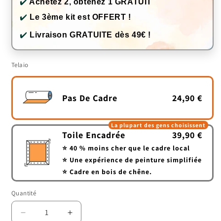
✔️
Achetez 2, obtenez 1 GRATUIT
✔️
Le 3ème kit est OFFERT !
✔️
Livraison GRATUITE dès 49€ !
Telaio
Pas De Cadre
24,90 €
La plupart des gens choisissent
Toile Encadrée
39,90 €
⭐ 40 % moins cher que le cadre local
⭐ Une expérience de peinture simplifiée
⭐ Cadre en bois de chêne.
Quantité
Quantité
Réduire
Augmenter