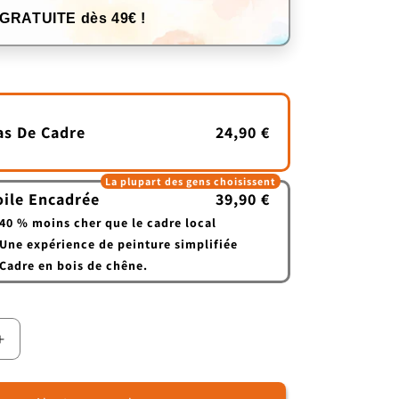
 GRATUITE dès 49€ !
as De Cadre
24,90 €
La plupart des gens choisissent
oile Encadrée
39,90 €
40 % moins cher que le cadre local
Une expérience de peinture simplifiée
Cadre en bois de chêne.
Augmenter
la
quantité