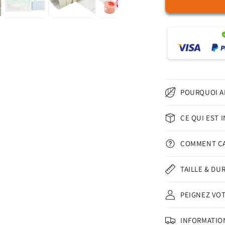
de
Sakura
Swing
-
Peinture
par
numéros
POURQUOI A
CE QUI EST 
COMMENT Ç
TAILLE & DU
PEIGNEZ VO
INFORMATION