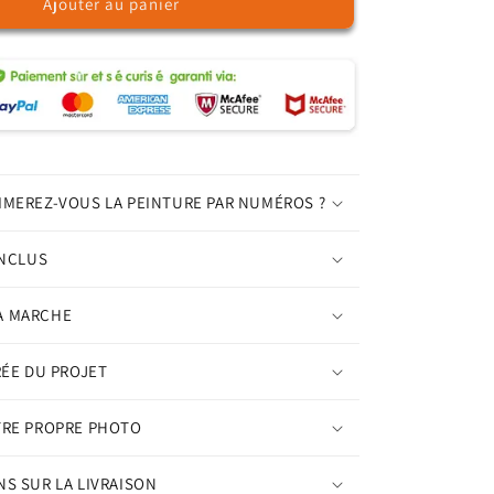
Ajouter au panier
de
Sakura
Swing
-
Peinture
par
numéros
IMEREZ-VOUS LA PEINTURE PAR NUMÉROS ?
INCLUS
A MARCHE
RÉE DU PROJET
TRE PROPRE PHOTO
S SUR LA LIVRAISON