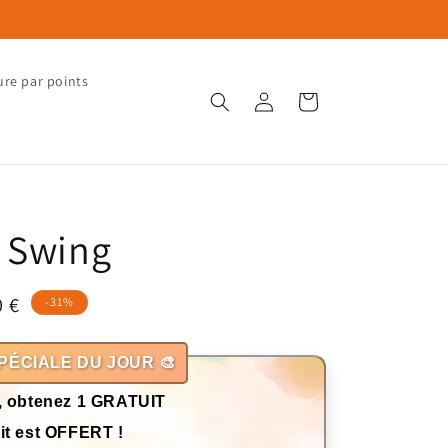
ure par points
Connexion
Panier
 Swing
0 €
-31%
otionnel
PÉCIALE DU JOUR 🎨
, obtenez 1 GRATUIT
it est OFFERT !