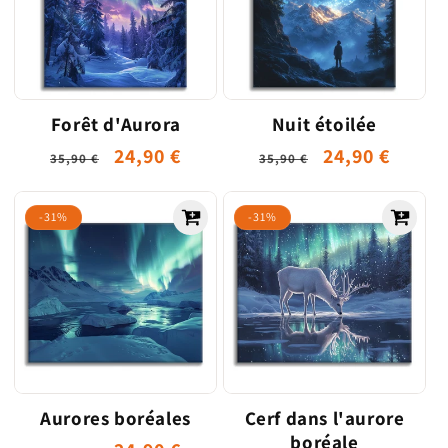
Forêt d'Aurora
Nuit étoilée
Prix
Prix
24,90 €
Prix
Prix
24,90 €
35,90 €
35,90 €
habituel
promotionnel
habituel
promotionne
-31%
-31%
Aurores boréales
Cerf dans l'aurore
boréale