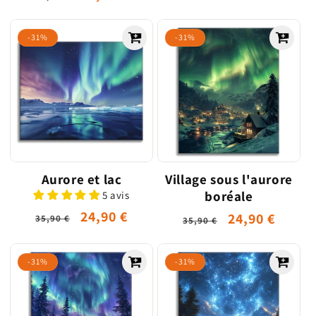
habituel
promotionne
habituel
promotionnel
-31%
-31%
Aurore et lac
Village sous l'aurore
boréale
5 avis
Prix
Prix
24,90 €
Prix
Prix
24,90 €
35,90 €
35,90 €
habituel
promotionnel
habituel
promotionne
-31%
-31%