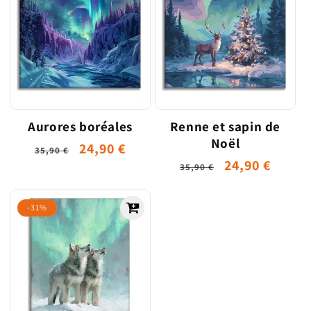
Aurores boréales
Renne et sapin de
Noël
Prix
Prix
24,90 €
35,90 €
Prix
Prix
24,90 €
habituel
promotionnel
35,90 €
habituel
promotionne
-31%