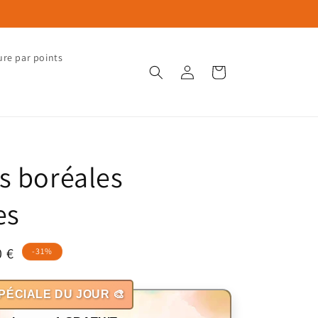
ure par points
Connexion
Panier
s boréales
es
0 €
-31%
otionnel
PÉCIALE DU JOUR 🎨