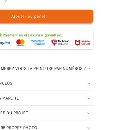
la
quantité
Ajouter au panier
de
Aurores
boréales
colorées
–
Peinture
par
numéros
IMEREZ-VOUS LA PEINTURE PAR NUMÉROS ?
INCLUS
A MARCHE
RÉE DU PROJET
TRE PROPRE PHOTO