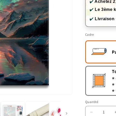
✔️
Achetez 2
✔️
Le 3ème k
✔️
Livraison
Cadre
P
T
⭐ 
⭐ 
⭐ 
Quantité
Quantité
Réduire