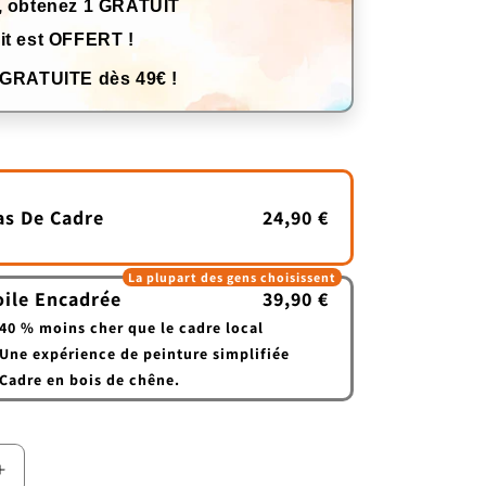
, obtenez 1 GRATUIT
it est OFFERT !
 GRATUITE dès 49€ !
as De Cadre
24,90 €
La plupart des gens choisissent
oile Encadrée
39,90 €
40 % moins cher que le cadre local
Une expérience de peinture simplifiée
Cadre en bois de chêne.
Augmenter