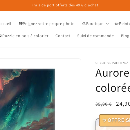
Frais de port offerts dès 49 € d'achat
Accueil
📷Peignez votre propre photo
🎨Boutique
✏️Peint
Puzzle en bois à colorier
Contact
Suivi de commande
Blog
CHEERFUL PAINTING®
Aurore
coloré
Prix
Prix
24,9
35,90 €
habituel
prom
✨ OFFRE S