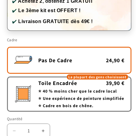
✔️
Achetez 2, obtenez 1 GRATUIT
✔️
Le 3ème kit est OFFERT !
✔️
Livraison GRATUITE dès 49€ !
Cadre
Pas De Cadre
24,90 €
La plupart des gens choisissent
Toile Encadrée
39,90 €
⭐ 40 % moins cher que le cadre local
⭐ Une expérience de peinture simplifiée
⭐ Cadre en bois de chêne.
Quantité
Quantité
Réduire
Augmenter