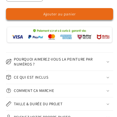
la
la
quantité
quantité
Ajouter au panier
de
de
Forêt
Forêt
d&#39;Aurora
d&#39;Aurora
-
-
Peinture
Peinture
par
par
numéros
numéros
POURQUOI AIMEREZ-VOUS LA PEINTURE PAR
NUMÉROS ?
CE QUI EST INCLUS
COMMENT ÇA MARCHE
TAILLE & DURÉE DU PROJET