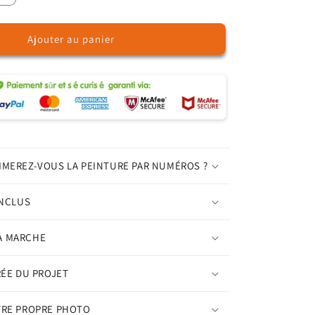
la
quantité
Ajouter au panier
de
Vin
et
fruits
dans
le
vignoble
-
Peinture
IMEREZ-VOUS LA PEINTURE PAR NUMÉROS ?
par
numéros
INCLUS
A MARCHE
RÉE DU PROJET
TRE PROPRE PHOTO