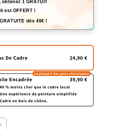
, obtenez 1 GRATUIT
it est OFFERT !
 GRATUITE dès 49€ !
as De Cadre
24,90 €
La plupart des gens choisissent
oile Encadrée
39,90 €
40 % moins cher que le cadre local
Une expérience de peinture simplifiée
Cadre en bois de chêne.
Augmenter