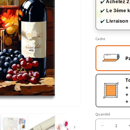
✔️
Achetez 2
✔️
Le 3ème k
✔️
Livraison
Cadre
P
T
⭐ 
⭐ 
⭐ 
Quantité
Quantité
Réduire