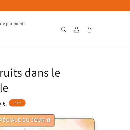
ure par points
Connexion
Panier
fruits dans le
le
0 €
-31%
otionnel
PÉCIALE DU JOUR 🎨