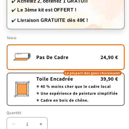
✔️
Achetez 2, obtenez 1 GRATUIT
✔️
Le 3ème kit est OFFERT !
✔️
Livraison GRATUITE dès 49€ !
Telaio
Pas De Cadre
24,90 €
La plupart des gens choisissent
Toile Encadrée
39,90 €
⭐ 40 % moins cher que le cadre local
⭐ Une expérience de peinture simplifiée
⭐ Cadre en bois de chêne.
Quantité
Quantité
Réduire
Augmenter