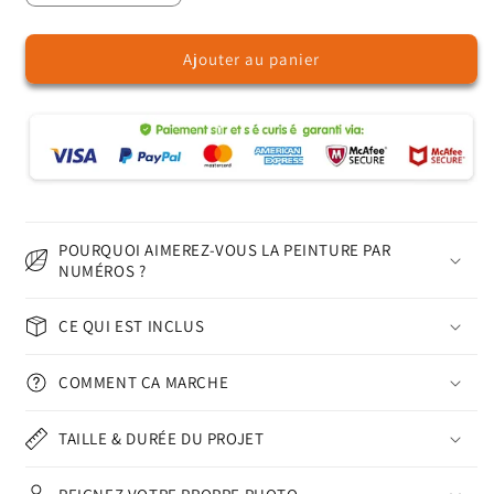
la
la
quantité
quantité
Ajouter au panier
de
de
Lumière
Lumière
lavande
lavande
-
-
Peinture
Peinture
par
par
numéros
numéros
POURQUOI AIMEREZ-VOUS LA PEINTURE PAR
NUMÉROS ?
CE QUI EST INCLUS
COMMENT ÇA MARCHE
TAILLE & DURÉE DU PROJET