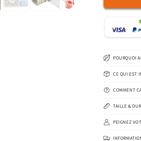
de
Petit
hamster
–
Peinture
par
numéros
POURQUOI A
CE QUI EST 
COMMENT Ç
TAILLE & DU
PEIGNEZ VO
INFORMATION