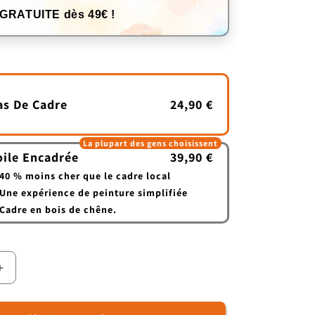
 GRATUITE dès 49€ !
as De Cadre
24,90 €
La plupart des gens choisissent
oile Encadrée
39,90 €
40 % moins cher que le cadre local
Une expérience de peinture simplifiée
Cadre en bois de chêne.
Augmenter
la
quantité