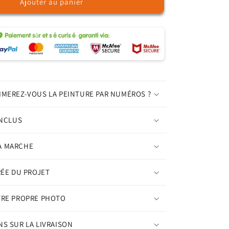
Ajouter au panier
de
Petit
hamster
–
Peinture
par
numéros
IMEREZ-VOUS LA PEINTURE PAR NUMÉROS ?
INCLUS
A MARCHE
RÉE DU PROJET
TRE PROPRE PHOTO
S SUR LA LIVRAISON