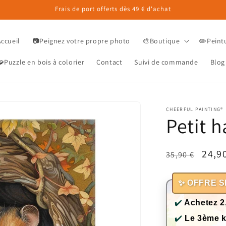
Frais de port offerts dès 49 € d'achat
Accueil
📷Peignez votre propre photo
🎨Boutique
✏️Peint
Puzzle en bois à colorier
Contact
Suivi de commande
Blog
CHEERFUL PAINTING®
Petit 
Prix
Prix
24,9
35,90 €
habituel
prom
✨ OFFRE S
✔️
Achetez 2
✔️
Le 3ème k