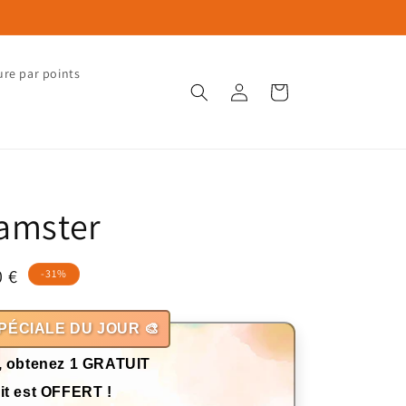
ure par points
Connexion
Panier
hamster
0 €
-31%
otionnel
PÉCIALE DU JOUR 🎨
, obtenez 1 GRATUIT
it est OFFERT !