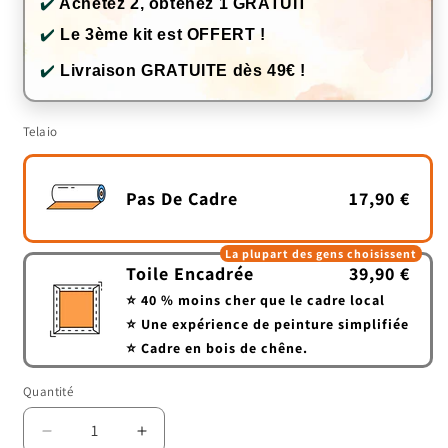
✔️
Achetez 2, obtenez 1 GRATUIT
✔️
Le 3ème kit est OFFERT !
✔️
Livraison GRATUITE dès 49€ !
Telaio
Pas De Cadre
17,90 €
La plupart des gens choisissent
Toile Encadrée
39,90 €
⭐ 40 % moins cher que le cadre local
⭐ Une expérience de peinture simplifiée
⭐ Cadre en bois de chêne.
Quantité
Quantité
Réduire
Augmenter