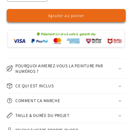
la
la
quantité
quantité
Ajouter au panier
de
de
Nuit
Nuit
d&#39;Halloween
d&#39;Halloween
-
-
Peinture
Peinture
par
par
numéros
numéros
POURQUOI AIMEREZ-VOUS LA PEINTURE PAR
NUMÉROS ?
CE QUI EST INCLUS
COMMENT ÇA MARCHE
TAILLE & DURÉE DU PROJET