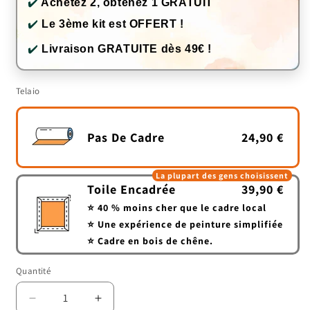
✔️
Achetez 2, obtenez 1 GRATUIT
✔️
Le 3ème kit est OFFERT !
✔️
Livraison GRATUITE dès 49€ !
Telaio
Pas De Cadre
24,90 €
La plupart des gens choisissent
Toile Encadrée
39,90 €
⭐ 40 % moins cher que le cadre local
⭐ Une expérience de peinture simplifiée
⭐ Cadre en bois de chêne.
Quantité
Quantité
Réduire
Augmenter