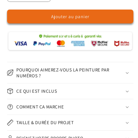
la
la
quantité
quantité
Ajouter au panier
de
de
Archer
Archer
dans
dans
la
la
forêt
forêt
-
-
Peinture
Peinture
par
par
numéros
numéros
POURQUOI AIMEREZ-VOUS LA PEINTURE PAR
NUMÉROS ?
CE QUI EST INCLUS
COMMENT ÇA MARCHE
TAILLE & DURÉE DU PROJET