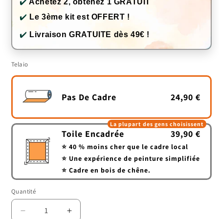
✔️
Achetez 2, obtenez 1 GRATUIT
✔️
Le 3ème kit est OFFERT !
✔️
Livraison GRATUITE dès 49€ !
Telaio
Pas De Cadre
24,90 €
La plupart des gens choisissent
Toile Encadrée
39,90 €
⭐ 40 % moins cher que le cadre local
⭐ Une expérience de peinture simplifiée
⭐ Cadre en bois de chêne.
Quantité
Quantité
Réduire
Augmenter