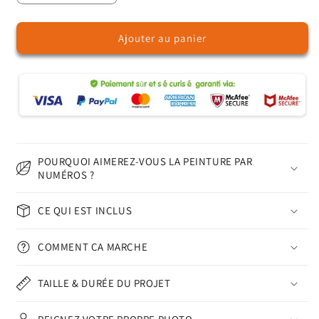
la
la
quantité
quantité
Ajouter au panier
de
de
Rétro
Rétro
Times
Times
-
-
Peinture
Peinture
par
par
numéros
numéros
POURQUOI AIMEREZ-VOUS LA PEINTURE PAR
NUMÉROS ?
CE QUI EST INCLUS
COMMENT ÇA MARCHE
TAILLE & DURÉE DU PROJET