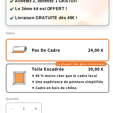
✔️
Achetez 2, obtenez 1 GRATUIT
✔️
Le 3ème kit est OFFERT !
✔️
Livraison GRATUITE dès 49€ !
Telaio
Pas De Cadre
24,90 €
La plupart des gens choisissent
Toile Encadrée
39,90 €
⭐ 40 % moins cher que le cadre local
⭐ Une expérience de peinture simplifiée
⭐ Cadre en bois de chêne.
Quantité
Quantité
Réduire
Augmenter