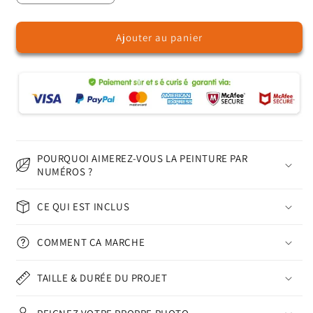
la
la
quantité
quantité
Ajouter au panier
de
de
Pont
Pont
Sakura
Sakura
-
-
Peinture
Peinture
par
par
numéros
numéros
POURQUOI AIMEREZ-VOUS LA PEINTURE PAR
NUMÉROS ?
CE QUI EST INCLUS
COMMENT ÇA MARCHE
TAILLE & DURÉE DU PROJET