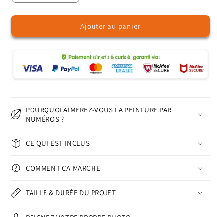
la
la
quantité
quantité
Ajouter au panier
de
de
Moulin
Moulin
à
à
Lavande
Lavande
-
-
Peinture
Peinture
par
par
Numéros
Numéros
POURQUOI AIMEREZ-VOUS LA PEINTURE PAR
NUMÉROS ?
CE QUI EST INCLUS
COMMENT ÇA MARCHE
TAILLE & DURÉE DU PROJET