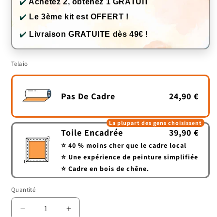
✔️
Achetez 2, obtenez 1 GRATUIT
✔️
Le 3ème kit est OFFERT !
✔️
Livraison GRATUITE dès 49€ !
Telaio
Pas De Cadre
24,90 €
La plupart des gens choisissent
Toile Encadrée
39,90 €
⭐ 40 % moins cher que le cadre local
⭐ Une expérience de peinture simplifiée
⭐ Cadre en bois de chêne.
Quantité
Quantité
Réduire
Augmenter