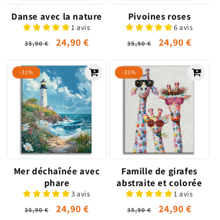
Danse avec la nature
Pivoines roses
1 avis
6 avis
Prix
Prix
24,90 €
Prix
Prix
24,90 €
35,90 €
35,90 €
habituel
promotionnel
habituel
promotionne
-31%
-31%
Mer déchaînée avec
Famille de girafes
phare
abstraite et colorée
3 avis
1 avis
Prix
Prix
24,90 €
Prix
Prix
24,90 €
35,90 €
35,90 €