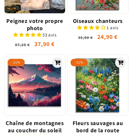
o
n
Peignez votre propre
Oiseaux chanteurs
photo
1 avis
:
53 avis
Prix
Prix
24,90 €
35,90 €
Prix
Prix
37,90 €
habituel
promotionne
87,25 €
habituel
promotionnel
-31%
-31%
Chaîne de montagnes
Fleurs sauvages au
au coucher du soleil
bord de la route