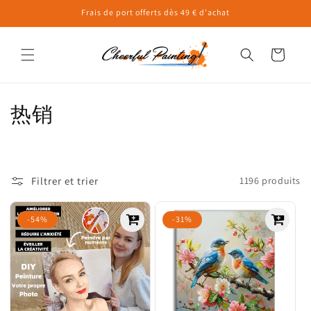
et
Frais de port offerts dès 49 € d'achat
passer
au
contenu
Panier
C
热销
o
l
Filtrer et trier
1196 produits
l
e
-54%
-31%
c
t
i