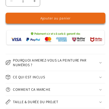
Réduire
Augmenter
la
la
quantité
quantité
Ajouter au panier
de
de
Ballon
Ballon
coloré
coloré
–
–
Peinture
Peinture
par
par
numéros
numéros
POURQUOI AIMEREZ-VOUS LA PEINTURE PAR
NUMÉROS ?
CE QUI EST INCLUS
COMMENT ÇA MARCHE
TAILLE & DURÉE DU PROJET