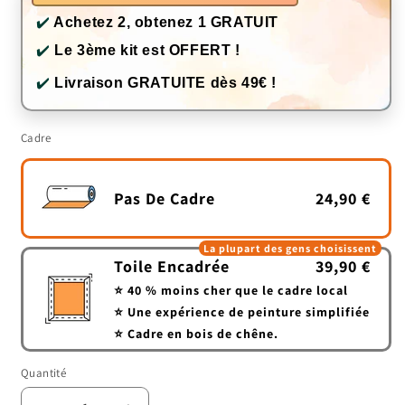
✔️
Achetez 2, obtenez 1 GRATUIT
✔️
Le 3ème kit est OFFERT !
✔️
Livraison GRATUITE dès 49€ !
Cadre
Pas De Cadre
24,90 €
La plupart des gens choisissent
Toile Encadrée
39,90 €
⭐ 40 % moins cher que le cadre local
⭐ Une expérience de peinture simplifiée
⭐ Cadre en bois de chêne.
Quantité
Quantité