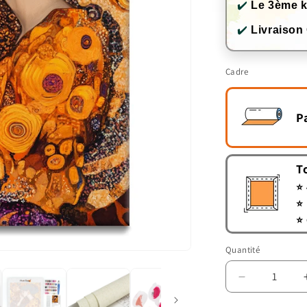
✔️
Le 3ème k
✔️
Livraison
Cadre
P
T
⭐ 
⭐ 
⭐ 
Quantité
Quantité
Réduire
la