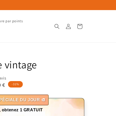
ure par points
Connexion
Panier
 vintage
avis
0 €
-31%
otionnel
PÉCIALE DU JOUR 🎨
, obtenez 1 GRATUIT