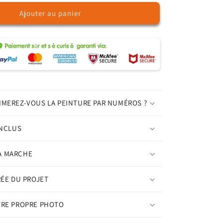
quantité
Ajouter au panier
de
Femme
vintage
-
Peinture
par
numéros
IMEREZ-VOUS LA PEINTURE PAR NUMÉROS ?
INCLUS
A MARCHE
RÉE DU PROJET
TRE PROPRE PHOTO