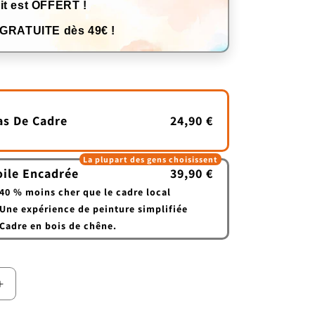
it est OFFERT !
 GRATUITE dès 49€ !
as De Cadre
24,90 €
La plupart des gens choisissent
oile Encadrée
39,90 €
40 % moins cher que le cadre local
Une expérience de peinture simplifiée
Cadre en bois de chêne.
Augmenter
la