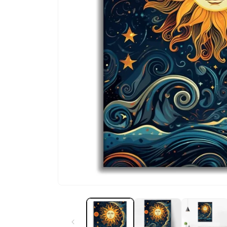
Ouvrir
le
média
1
dans
une