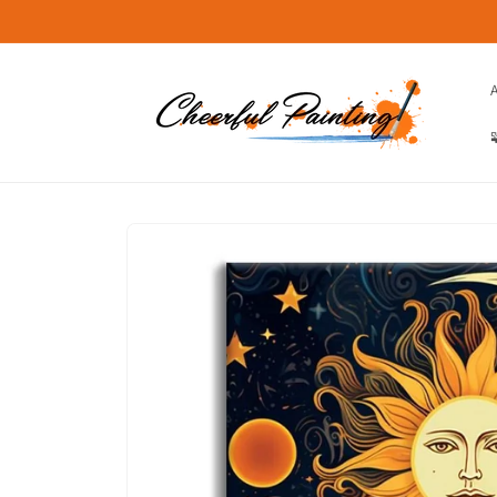
et
passer
au
contenu

Passer aux
informations
produits