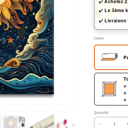
✔️
Achetez 2
✔️
Le 3ème k
✔️
Livraison
Cadre
P
T
⭐ 
⭐ 
⭐ 
Quantité
Quantité
Réduire