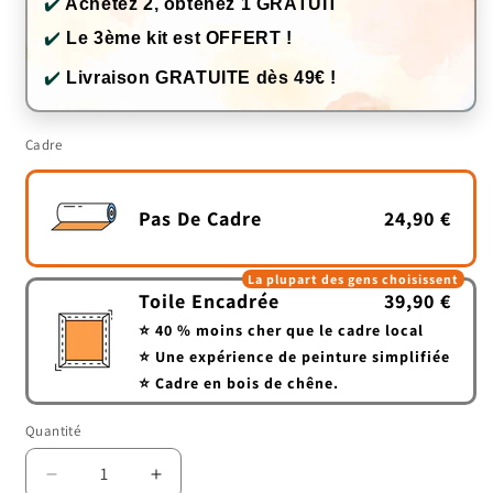
✔️
Achetez 2, obtenez 1 GRATUIT
✔️
Le 3ème kit est OFFERT !
✔️
Livraison GRATUITE dès 49€ !
Cadre
Pas De Cadre
24,90 €
La plupart des gens choisissent
Toile Encadrée
39,90 €
⭐ 40 % moins cher que le cadre local
⭐ Une expérience de peinture simplifiée
⭐ Cadre en bois de chêne.
Quantité
Quantité
Réduire
Augmenter