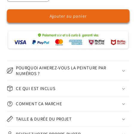
la
la
quantité
quantité
Ajouter au panier
de
de
Jus
Jus
de
de
fruits
fruits
Sunny
Sunny
Kitchen
Kitchen
–
–
Peinture
Peinture
par
par
POURQUOI AIMEREZ-VOUS LA PEINTURE PAR
numéros
numéros
NUMÉROS ?
CE QUI EST INCLUS
COMMENT ÇA MARCHE
TAILLE & DURÉE DU PROJET