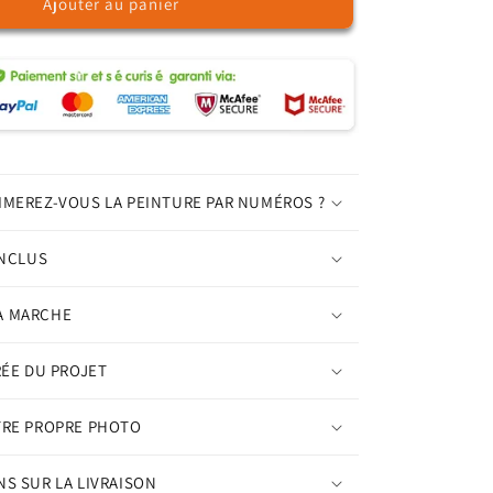
Ajouter au panier
de
Paon
–
Peinture
par
numéros
IMEREZ-VOUS LA PEINTURE PAR NUMÉROS ?
INCLUS
A MARCHE
RÉE DU PROJET
TRE PROPRE PHOTO
S SUR LA LIVRAISON