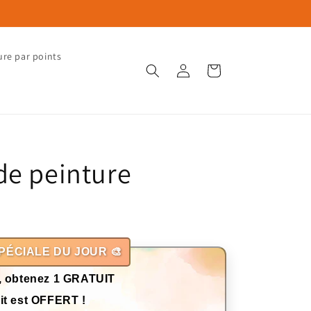
ure par points
Connexion
Panier
de peinture
PÉCIALE DU JOUR 🎨
, obtenez 1 GRATUIT
it est OFFERT !