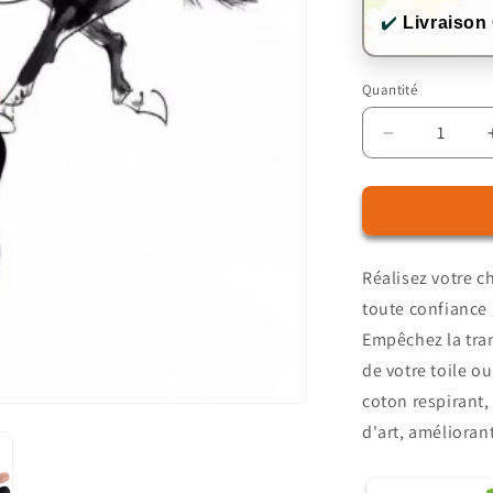
✔️
Livraison
Quantité
Quantité
Réduire
la
quantité
de
Gants
de
Réalisez votre 
peinture
toute confiance 
Empêchez la tran
de votre toile o
coton respirant, 
d'art, amélioran