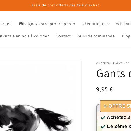
Frais de port offerts dès 49 € d'achat
Accueil
📷Peignez votre propre photo
🎨Boutique
✏️Peint
Puzzle en bois à colorier
Contact
Suivi de commande
Blog
CHEERFUL PAINTING®
Gants 
Prix
9,95 €
habituel
✨ OFFRE S
✔️
Achetez 2
✔️
Le 3ème k