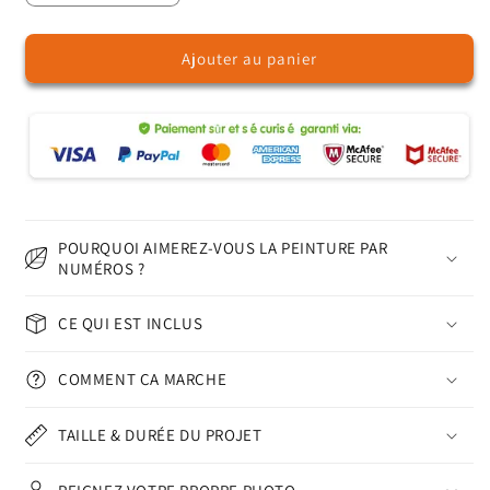
la
la
quantité
quantité
Ajouter au panier
de
de
La
La
nature
nature
–
–
Peinture
Peinture
par
par
numéros
numéros
POURQUOI AIMEREZ-VOUS LA PEINTURE PAR
NUMÉROS ?
CE QUI EST INCLUS
COMMENT ÇA MARCHE
TAILLE & DURÉE DU PROJET