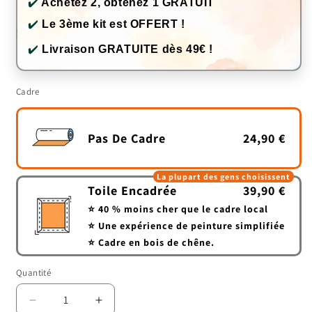
✔️
Achetez 2, obtenez 1 GRATUIT
✔️
Le 3ème kit est OFFERT !
✔️
Livraison GRATUITE dès 49€ !
Cadre
Pas De Cadre
24,90 €
La plupart des gens choisissent
Toile Encadrée
39,90 €
⭐ 40 % moins cher que le cadre local
⭐ Une expérience de peinture simplifiée
⭐ Cadre en bois de chêne.
Quantité
Quantité
Réduire
Augmenter