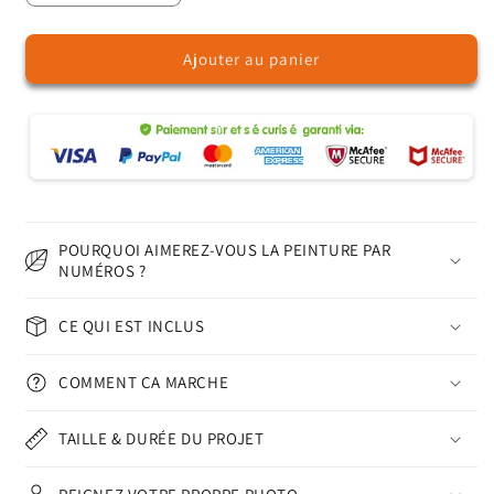
la
la
quantité
quantité
Ajouter au panier
de
de
Maison
Maison
au
au
toit
toit
de
de
chaume
chaume
-
-
Peinture
Peinture
par
par
POURQUOI AIMEREZ-VOUS LA PEINTURE PAR
numéros
numéros
NUMÉROS ?
CE QUI EST INCLUS
COMMENT ÇA MARCHE
TAILLE & DURÉE DU PROJET