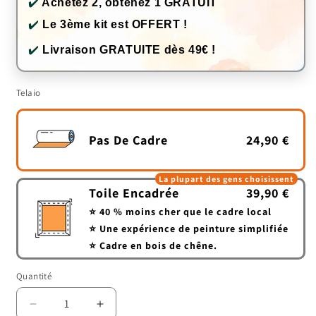
✔️
Achetez 2, obtenez 1 GRATUIT
✔️
Le 3ème kit est OFFERT !
✔️
Livraison GRATUITE dès 49€ !
Telaio
Pas De Cadre
24,90 €
La plupart des gens choisissent
Toile Encadrée
39,90 €
⭐ 40 % moins cher que le cadre local
⭐ Une expérience de peinture simplifiée
⭐ Cadre en bois de chêne.
Quantité
Quantité
Réduire
Augmenter