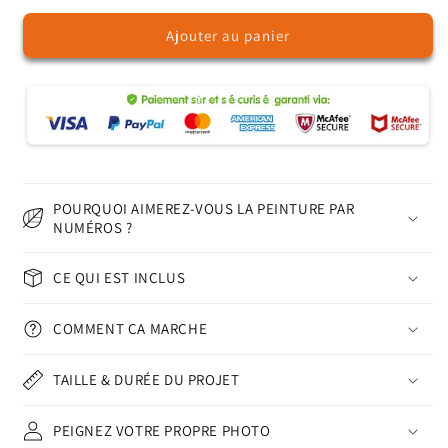
quantité
quantité
Ajouter au panier
de
de
Cités
Cités
d&#39;Or
d&#39;Or
POURQUOI AIMEREZ-VOUS LA PEINTURE PAR
NUMÉROS ?
CE QUI EST INCLUS
COMMENT ÇA MARCHE
TAILLE & DURÉE DU PROJET
PEIGNEZ VOTRE PROPRE PHOTO