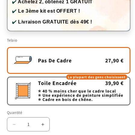
✔️
Achetez 2, obtenez 1 GRATUIT
✔️
Le 3ème kit est OFFERT !
✔️
Livraison GRATUITE dès 49€ !
Telaio
Pas De Cadre
27,90 €
La plupart des gens choisissent
Toile Encadrée
39,90 €
⭐ 40 % moins cher que le cadre local
⭐ Une expérience de peinture simplifiée
⭐ Cadre en bois de chêne.
Quantité
Quantité
Réduire
Augmenter
la
la