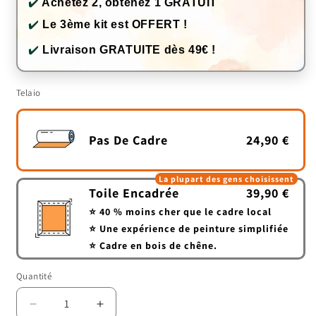
✔️
Achetez 2, obtenez 1 GRATUIT
✔️
Le 3ème kit est OFFERT !
✔️
Livraison GRATUITE dès 49€ !
Telaio
Pas De Cadre
24,90 €
La plupart des gens choisissent
Toile Encadrée
39,90 €
⭐ 40 % moins cher que le cadre local
⭐ Une expérience de peinture simplifiée
⭐ Cadre en bois de chêne.
Quantité
Quantité
Réduire
Augmenter