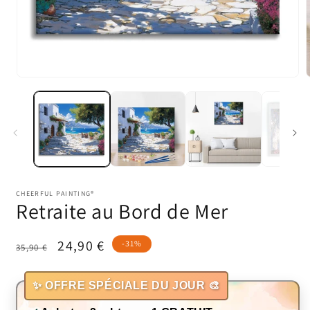
Ouvrir
O
le
l
média
1
dans
une
fenêtre
f
modale
CHEERFUL PAINTING®
Retraite au Bord de Mer
Prix
Prix
24,90 €
-31%
35,90 €
habituel
promotionnel
✨ OFFRE SPÉCIALE DU JOUR 🎨