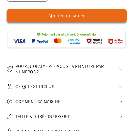
la
la
quantité
quantité
Ajouter au panier
de
de
Retraite
Retraite
au
au
Bord
Bord
de
de
Mer
Mer
-
-
Peinture
Peinture
par
par
POURQUOI AIMEREZ-VOUS LA PEINTURE PAR
Numéros
Numéros
NUMÉROS ?
CE QUI EST INCLUS
COMMENT ÇA MARCHE
TAILLE & DURÉE DU PROJET