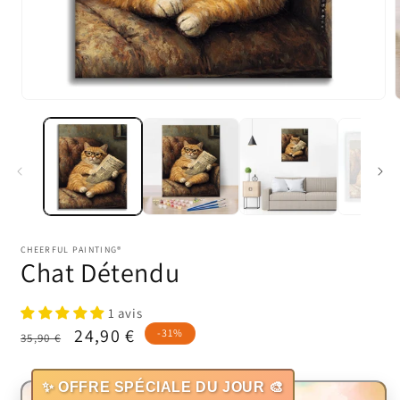
Ouvrir
O
le
l
média
1
dans
une
fenêtre
f
modale
CHEERFUL PAINTING®
Chat Détendu
1 avis
Prix
Prix
24,90 €
-31%
35,90 €
habituel
promotionnel
✨ OFFRE SPÉCIALE DU JOUR 🎨