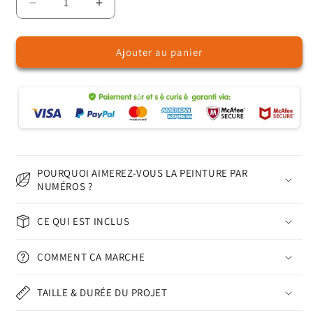
Réduire
Augmenter
la
la
quantité
quantité
Ajouter au panier
de
de
Chat
Chat
Détendu
Détendu
-
-
Peinture
Peinture
par
par
Numéros
Numéros
POURQUOI AIMEREZ-VOUS LA PEINTURE PAR
NUMÉROS ?
CE QUI EST INCLUS
COMMENT ÇA MARCHE
TAILLE & DURÉE DU PROJET