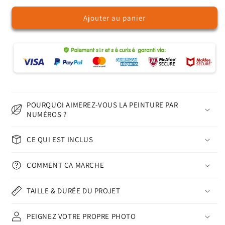
quantité
quantité
Ajouter au panier
de
de
Cocktail
Cocktail
I
I
POURQUOI AIMEREZ-VOUS LA PEINTURE PAR
NUMÉROS ?
CE QUI EST INCLUS
COMMENT ÇA MARCHE
TAILLE & DURÉE DU PROJET
PEIGNEZ VOTRE PROPRE PHOTO