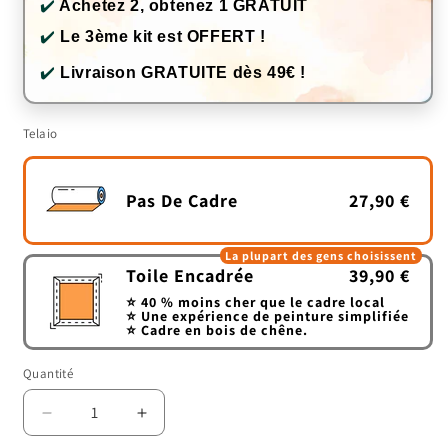
✔️
Achetez 2, obtenez 1 GRATUIT
✔️
Le 3ème kit est OFFERT !
✔️
Livraison GRATUITE dès 49€ !
Telaio
Pas De Cadre
27,90 €
La plupart des gens choisissent
Toile Encadrée
39,90 €
⭐ 40 % moins cher que le cadre local
⭐ Une expérience de peinture simplifiée
⭐ Cadre en bois de chêne.
Quantité
Quantité
Réduire
Augmenter
la
la