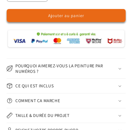
la
la
quantité
quantité
Ajouter au panier
de
de
Danseurs
Danseurs
de
de
ballet
ballet
–
–
Peinture
Peinture
par
par
numéros
numéros
POURQUOI AIMEREZ-VOUS LA PEINTURE PAR
NUMÉROS ?
CE QUI EST INCLUS
COMMENT ÇA MARCHE
TAILLE & DURÉE DU PROJET