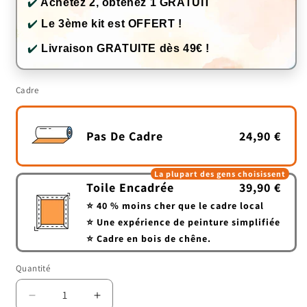
✔️
Achetez 2, obtenez 1 GRATUIT
✔️
Le 3ème kit est OFFERT !
✔️
Livraison GRATUITE dès 49€ !
Cadre
Pas De Cadre
24,90 €
La plupart des gens choisissent
Toile Encadrée
39,90 €
⭐ 40 % moins cher que le cadre local
⭐ Une expérience de peinture simplifiée
⭐ Cadre en bois de chêne.
Quantité
Quantité
Réduire
Augmenter