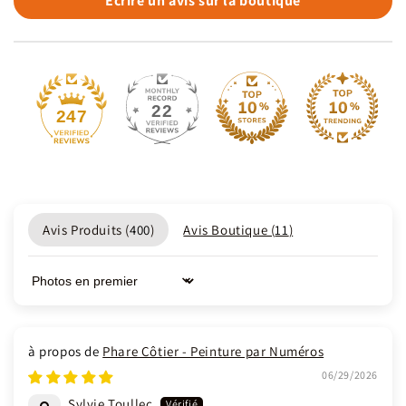
Écrire un avis sur la boutique
22
247
Avis Produits (
400
)
Avis Boutique (
11
)
Sort by
Phare Côtier - Peinture par Numéros
06/29/2026
Sylvie Toullec