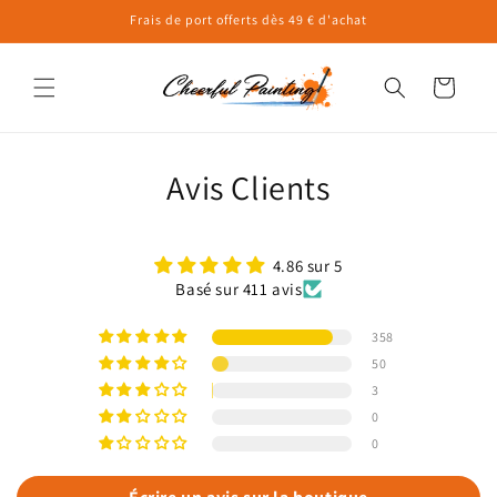
et
Frais de port offerts dès 49 € d'achat
passer
au
contenu
Panier
Avis Clients
4.86 sur 5
Basé sur 411 avis
358
50
3
0
0