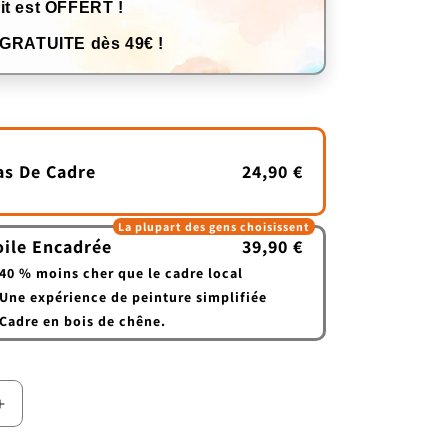
it est OFFERT !
 GRATUITE dès 49€ !
as De Cadre
24,90 €
La plupart des gens choisissent
oile Encadrée
39,90 €
40 % moins cher que le cadre local
Une expérience de peinture simplifiée
Cadre en bois de chêne.
Augmenter
la