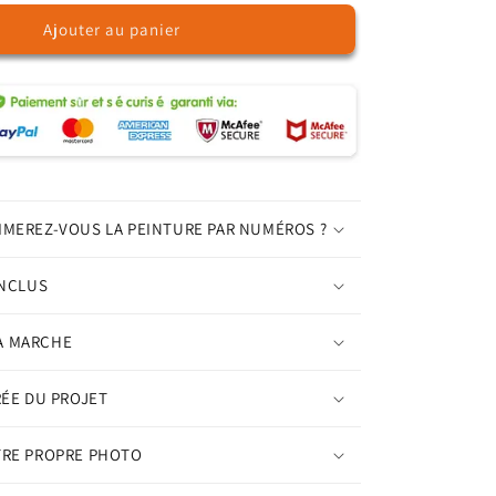
quantité
Ajouter au panier
de
Orchidée
Rose
-
Peinture
par
Numéros
IMEREZ-VOUS LA PEINTURE PAR NUMÉROS ?
INCLUS
A MARCHE
RÉE DU PROJET
TRE PROPRE PHOTO