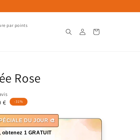
ure par points
Connexion
Panier
ée Rose
avis
0 €
-31%
otionnel
PÉCIALE DU JOUR 🎨
, obtenez 1 GRATUIT