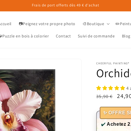
Frais de port offerts dès 49 € d'achat
Accueil
📷Peignez votre propre photo
🎨Boutique
✏️Peint
Puzzle en bois à colorier
Contact
Suivi de commande
Blog
CHEERFUL PAINTING®
Orchid
4 
Prix
Prix
24,9
35,90 €
habituel
prom
✨ OFFRE S
✔️
Achetez 2