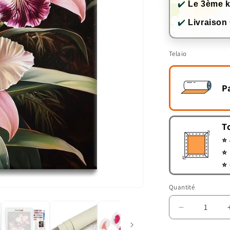
✔️
Le 3ème k
✔️
Livraison
Telaio
P
T
⭐ 
⭐ 
⭐ 
Quantité
Quantité
Réduire
la