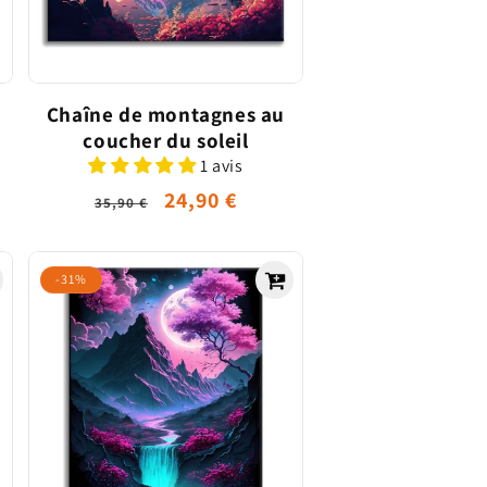
Chaîne de montagnes au
coucher du soleil
1 avis
el
Prix
Prix
24,90 €
35,90 €
habituel
promotionnel
-31%