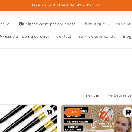
Frais de port offerts dès 49 € d'achat
Accueil
📷Peignez votre propre photo
🎨Boutique
✏️Peint
Puzzle en bois à colorier
Contact
Suivi de commande
Blog
Trier par :
-54%