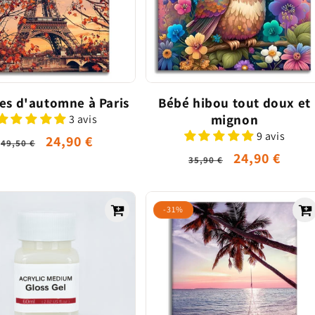
les d'automne à Paris
Bébé hibou tout doux et
mignon
3 avis
9 avis
Prix
Prix
24,90 €
49,50 €
Prix
Prix
24,90 €
habituel
promotionnel
35,90 €
habituel
promotionn
-31%