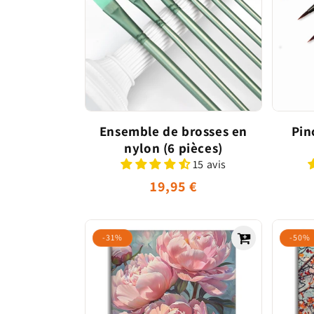
c
t
i
o
Ensemble de brosses en
Pin
nylon (6 pièces)
n
15 avis
Prix
19,95 €
:
habituel
-31%
-50%