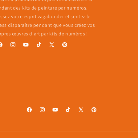
ndant des kits de peinture par numéros.
issez votre esprit vagabonder et sentez le
ress disparaître pendant que vous créez vos
opres œuvres d'art par kits de numéros !
acebook
Instagram
YouTube
TikTok
X
Pinterest
(Twitter)
Facebook
Instagram
YouTube
TikTok
X
Pinterest
(Twitter)