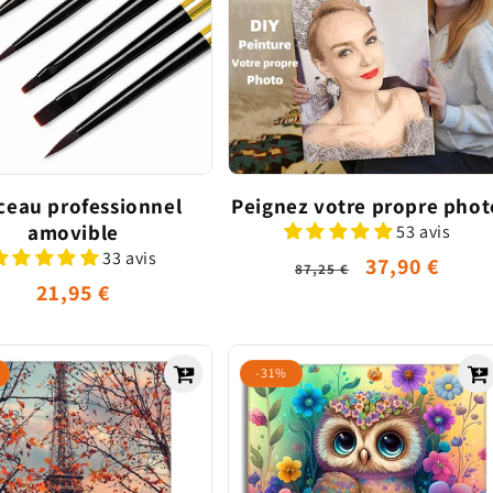
ceau professionnel
Peignez votre propre phot
amovible
53 avis
33 avis
Prix
Prix
37,90 €
87,25 €
Prix
21,95 €
habituel
promotionn
habituel
-31%