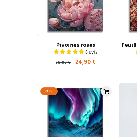
Pivoines roses
Feuil
6 avis
Prix
Prix
24,90 €
35,90 €
habituel
promotionnel
-31%