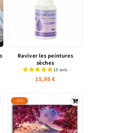
o
Raviver les peintures
sèches
13 avis
Prix
15,95 €
el
habituel
-31%