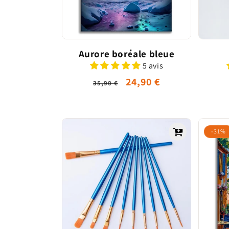
Aurore boréale bleue
5 avis
Prix
Prix
24,90 €
35,90 €
habituel
promotionnel
-31%