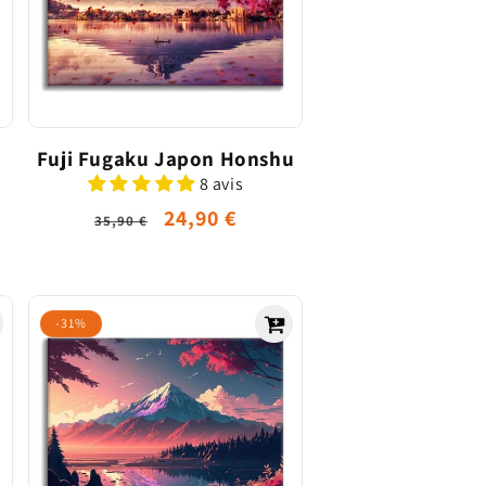
Fuji Fugaku Japon Honshu
8 avis
Prix
Prix
24,90 €
35,90 €
habituel
promotionnel
el
-31%