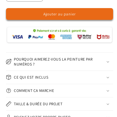
la
la
quantité
quantité
Ajouter au panier
de
de
Violon
Violon
et
et
livre
livre
-
-
Peinture
Peinture
par
par
numéros
numéros
POURQUOI AIMEREZ-VOUS LA PEINTURE PAR
NUMÉROS ?
CE QUI EST INCLUS
COMMENT ÇA MARCHE
TAILLE & DURÉE DU PROJET