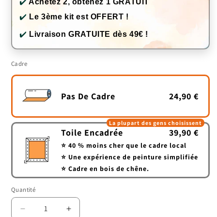
✔️
Achetez 2, obtenez 1 GRATUIT
✔️
Le 3ème kit est OFFERT !
✔️
Livraison GRATUITE dès 49€ !
Cadre
Pas De Cadre
24,90 €
La plupart des gens choisissent
Toile Encadrée
39,90 €
⭐ 40 % moins cher que le cadre local
⭐ Une expérience de peinture simplifiée
⭐ Cadre en bois de chêne.
Quantité
Quantité
Réduire
Augmenter