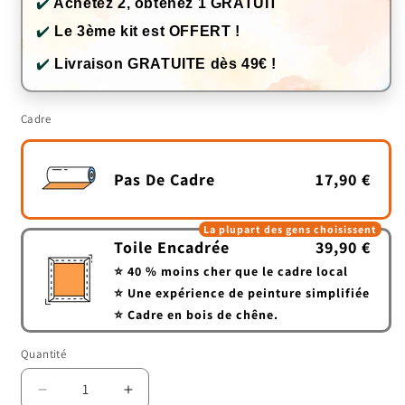
✔️
Achetez 2, obtenez 1 GRATUIT
✔️
Le 3ème kit est OFFERT !
✔️
Livraison GRATUITE dès 49€ !
Cadre
Pas De Cadre
17,90 €
La plupart des gens choisissent
Toile Encadrée
39,90 €
⭐ 40 % moins cher que le cadre local
⭐ Une expérience de peinture simplifiée
⭐ Cadre en bois de chêne.
Quantité
Quantité
Réduire
Augmenter