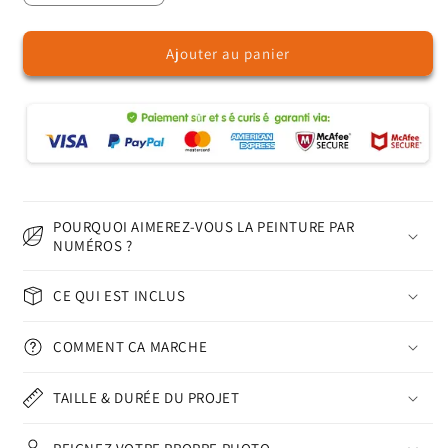
la
la
quantité
quantité
Ajouter au panier
de
de
La
La
sorcière
sorcière
au
au
clair
clair
de
de
lune
lune
–
–
Peinture
Peinture
POURQUOI AIMEREZ-VOUS LA PEINTURE PAR
par
par
NUMÉROS ?
numéros
numéros
CE QUI EST INCLUS
COMMENT ÇA MARCHE
TAILLE & DURÉE DU PROJET