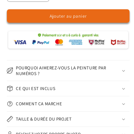
la
la
quantité
quantité
Ajouter au panier
de
de
Tournesols
Tournesols
à
à
la
la
Fenêtre
Fenêtre
-
-
Peinture
Peinture
par
par
Numéros
Numéros
POURQUOI AIMEREZ-VOUS LA PEINTURE PAR
NUMÉROS ?
CE QUI EST INCLUS
COMMENT ÇA MARCHE
TAILLE & DURÉE DU PROJET