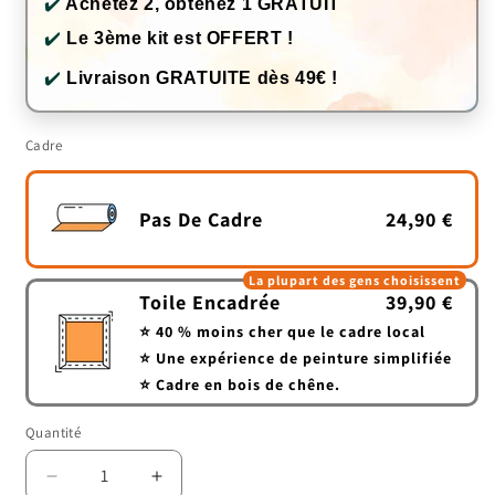
✔️
Achetez 2, obtenez 1 GRATUIT
✔️
Le 3ème kit est OFFERT !
✔️
Livraison GRATUITE dès 49€ !
Cadre
Pas De Cadre
24,90 €
La plupart des gens choisissent
Toile Encadrée
39,90 €
⭐ 40 % moins cher que le cadre local
⭐ Une expérience de peinture simplifiée
⭐ Cadre en bois de chêne.
Quantité
Quantité
Réduire
Augmenter