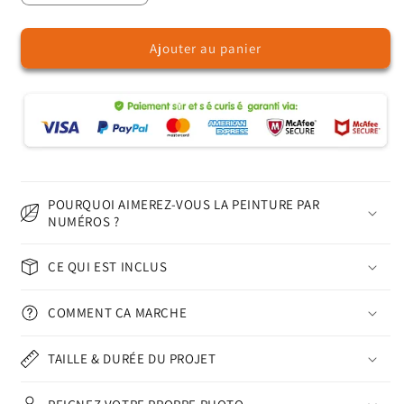
la
la
quantité
quantité
Ajouter au panier
de
de
Plantes
Plantes
succulentes
succulentes
–
–
Peinture
Peinture
par
par
numéros
numéros
POURQUOI AIMEREZ-VOUS LA PEINTURE PAR
NUMÉROS ?
CE QUI EST INCLUS
COMMENT ÇA MARCHE
TAILLE & DURÉE DU PROJET