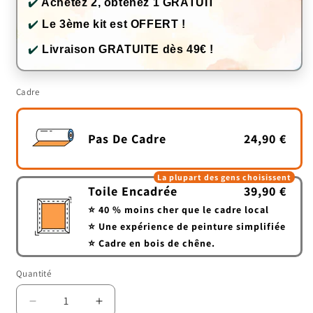
✔️
Achetez 2, obtenez 1 GRATUIT
✔️
Le 3ème kit est OFFERT !
✔️
Livraison GRATUITE dès 49€ !
Cadre
Pas De Cadre
24,90 €
La plupart des gens choisissent
Toile Encadrée
39,90 €
⭐ 40 % moins cher que le cadre local
⭐ Une expérience de peinture simplifiée
⭐ Cadre en bois de chêne.
Quantité
Quantité
Réduire
Augmenter