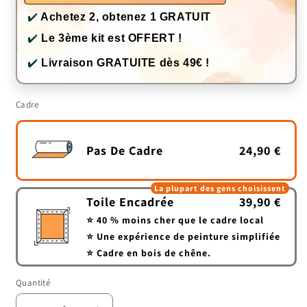
✔️
Achetez 2, obtenez 1 GRATUIT
✔️
Le 3ème kit est OFFERT !
✔️
Livraison GRATUITE dès 49€ !
Cadre
Pas De Cadre
24,90 €
La plupart des gens choisissent
Toile Encadrée
39,90 €
⭐ 40 % moins cher que le cadre local
⭐ Une expérience de peinture simplifiée
⭐ Cadre en bois de chêne.
Quantité
Quantité