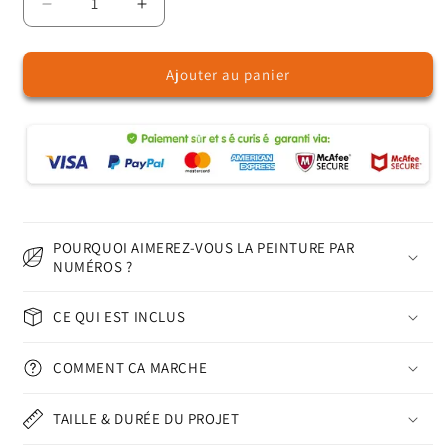
Réduire
Augmenter
la
la
quantité
quantité
Ajouter au panier
de
de
Arbres
Arbres
au
au
clair
clair
de
de
lune
lune
–
–
Peinture
Peinture
par
par
POURQUOI AIMEREZ-VOUS LA PEINTURE PAR
numéros
numéros
NUMÉROS ?
CE QUI EST INCLUS
COMMENT ÇA MARCHE
TAILLE & DURÉE DU PROJET